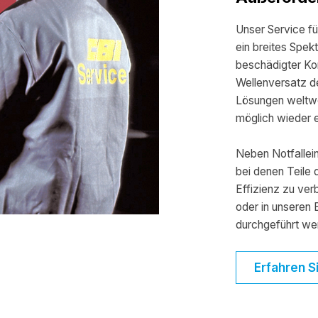
Unser Service fü
ein breites Spek
beschädigter Ko
Wellenversatz de
Lösungen weltwei
möglich wieder ei
Neben Notfallei
bei denen Teile 
Effizienz zu ver
oder in unseren
durchgeführt we
Erfahren S