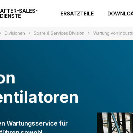
AFTER-SALES-
ERSATZTEILE
DOWNLO
DIENSTE
Divisionen
Spare & Services Division
Wartung von Industr
on
entilatoren
en Wartungsservice für
r führen sowohl