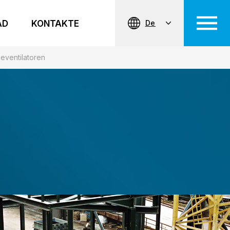
AD
KONTAKTE
De
ieventilatoren