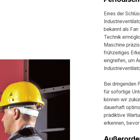
Eines der Schlü
Industrieventila
bekannt als Fan 
Technik ermögli
Maschine präzis
frühzeitiges Er
eingreifen, um A
Industrieventilat
Bei dringenden 
für sofortige Unt
können wir zukü
dauerhaft optima
prädiktive Wart
erkennen, bevor 
Außerorde