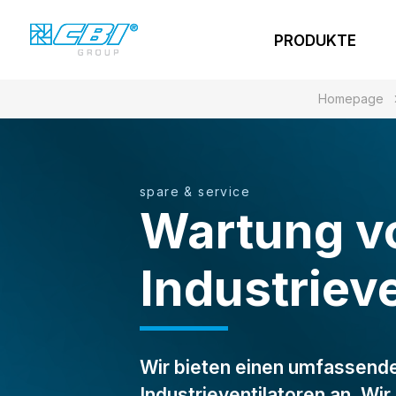
PRODUKTE
Homepage
spare & service
Wartung v
Industriev
Wir bieten einen umfassend
Industrieventilatoren an. Wi