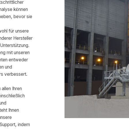
chrittlicher
nalyse können
eheben, bevor sie
ohl für unsere
nderer Hersteller
Unterstützung.
eng mit unseren
nten entweder
zen und
rs verbessert.
 allen Ihren
inschließlich
 und
eht Ihnen
unsere
Support, indem