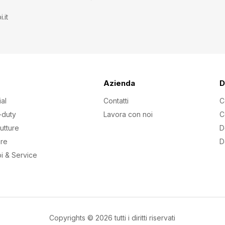
.it
Azienda
D
ial
Contatti
C
-duty
Lavora con noi
C
rutture
D
are
D
i & Service
Copyrights © 2026 tutti i diritti riservati