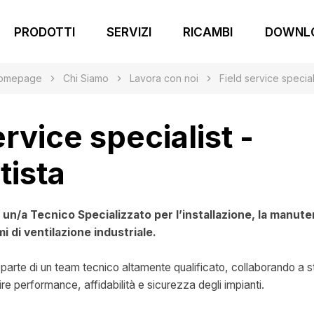
PRODOTTI
SERVIZI
RICAMBI
DOWNL
omepage
Chi Siamo
Lavora con noi
Field service special
ervice specialist -
tista
i un/a Tecnico Specializzato per l’installazione, la manute
mi di ventilazione industriale.
r parte di un team tecnico altamente qualificato, collaborando a s
ire performance, affidabilità e sicurezza degli impianti.