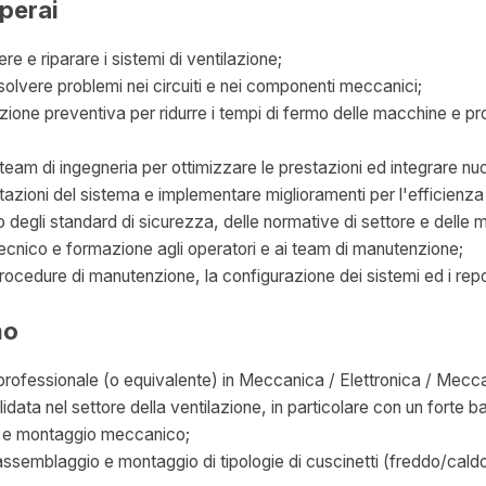
uperai
re e riparare i sistemi di ventilazione;
solvere problemi nei circuiti e nei componenti meccanici;
one preventiva per ridurre i tempi di fermo delle macchine e prol
 team di ingegneria per ottimizzare le prestazioni ed integrare nu
tazioni del sistema e implementare miglioramenti per l'efficienza
to degli standard di sicurezza, delle normative di settore e delle mi
ecnico e formazione agli operatori e ai team di manutenzione;
cedure di manutenzione, la configurazione dei sistemi ed i repor
mo
professionale (o equivalente) in Meccanica / Elettronica / Mecca
data nel settore della ventilazione, in particolare con un forte 
o e montaggio meccanico;
ssemblaggio e montaggio di tipologie di cuscinetti (freddo/caldo