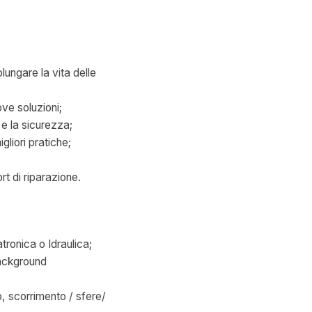
ungare la vita delle
ove soluzioni;
 e la sicurezza;
gliori pratiche;
t di riparazione.
tronica o Idraulica;
background
, scorrimento / sfere/