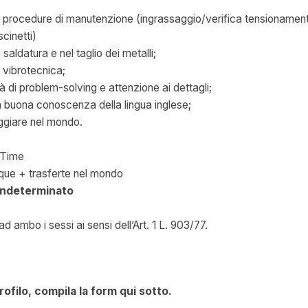
procedure di manutenzione (ingrassaggio/verifica tensionamenti
cinetti)
aldatura e nel taglio dei metalli;
vibrotecnica;
à di problem-solving e attenzione ai dettagli;
a buona conoscenza della lingua inglese;
aggiare nel mondo.
l Time
que + trasferte nel mondo
indeterminato
ad ambo i sessi ai sensi dell’Art. 1 L. 903/77.
rofilo, compila la form qui sotto.