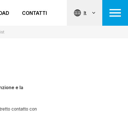
OAD
CONTATTI
It
ist
nzione e la
tretto contatto con