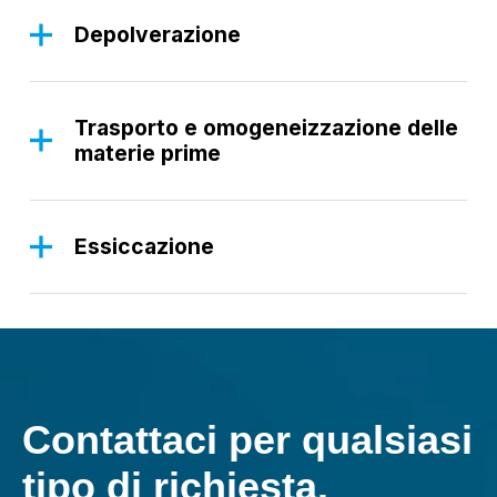
assicurando che il cemento venga prodotto a
Depolverazione
temperature ottimali, mantenendo l’efficienza
I ventilatori svolgono un ruolo fondamentale nei
energetica e prolungando la vita utile delle
processi di depolverazione, assicurando che le
apparecchiature.
particelle di polvere vengano rimosse
Trasporto e omogeneizzazione delle
efficacemente dall’aria, migliorando la qualità
materie prime
dell’aria e mantenendo pulito l’ambiente produttivo.
I ventilatori sono essenziali per il trasporto regolare
e l’omogeneizzazione uniforme delle materie prime,
garantendo costanza nella miscela e migliorando la
Essiccazione
qualità complessiva del cemento.
Nella fase di essiccazione, il controllo preciso dei
ventilatori assicura la rimozione uniforme
dell’umidità dalle materie prime, ottimizzando l’uso
dell’energia e preparando i materiali alle successive
fasi di processo.