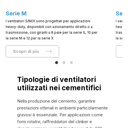
Serie M
Seri
I ventilatori S/M/X sono progettati per applicazioni
I venti
heavy-duty, disponibili con azionamento diretto o a
heavy-d
trasmissione, con giranti a 8 pale per la serie S, 10 per
trasmis
la serie M e 12 per la serie X
la seri
Scopri di più
Sc
Tipologie di ventilatori
utilizzati nei cementifici
Nella produzione del cemento, garantire
prestazioni ottimali in ambienti particolarmente
gravosi è essenziale. Per applicazioni come
forni rotativi, raffreddatori del clinker e