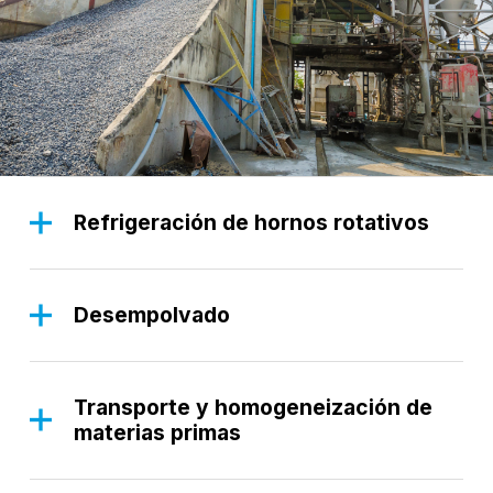
Refrigeración de hornos rotativos
El funcionamiento eficaz de los ventiladores es
esencial para la refrigeración de los hornos
rotativos, asegurando que el cemento se produzca
Desempolvado
a temperaturas óptimas, manteniendo la eficiencia
Los ventiladores desempeñan un papel
energética y prolongando la vida útil de los
fundamental en los procesos de desempolvado,
equipos.
asegurando que las partículas de polvo se eliminen
Transporte y homogeneización de
eficazmente del aire, mejorando la calidad del aire
materias primas
y manteniendo limpio el entorno de producción.
Los ventiladores son esenciales para el transporte
fluido y la homogeneización uniforme de las