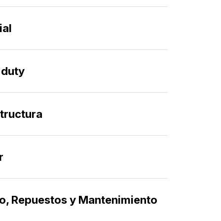
ial
n Industrial, gracias a una amplia gama de
estándar, se centra en ofrecerle las mejores
 para sus procesos industriales.
duty
n Heavy Duty se centra en soluciones robustas y
ubra más
istencia, diseñadas para afrontar las
es más exigentes.
tructura
 más
 de Infraestructura se centra en ofrecerle las
luciones para las necesidades específicas del
ubra más
a infraestructura.
r
entiladores industriales están específicamente
ubra más
ara cumplir con los rigurosos requisitos del
lear, garantizando un rendimiento excepcional y
io, Repuestos y Mantenimiento
dad sin concesiones.
n de Servicios se centra en ofrecer servicios de