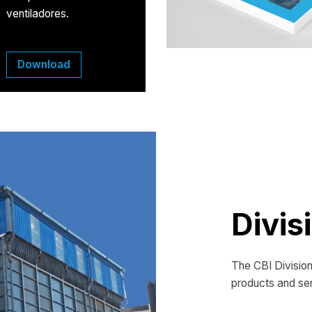
ventiladores.
Download
Divis
The CBI Division
products and ser