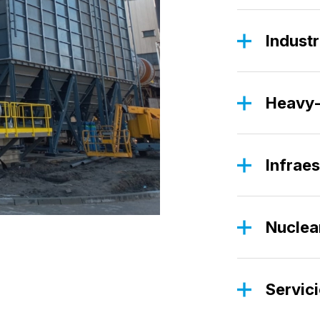
Industr
La Divisió
productos 
soluciones
Heavy-
La Divisió
Desc
de alta res
aplicacion
Infraes
Descubra
La División
mejores so
Desc
sector de l
Nuclea
Nuestros v
Desc
diseñados p
sector nuc
Servic
una fiabili
La Divisió