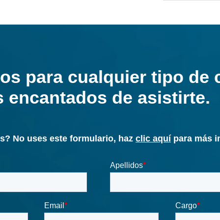
asistencia 
marcha de 
revamping,
actividade
También ga
cualquier v
Desc