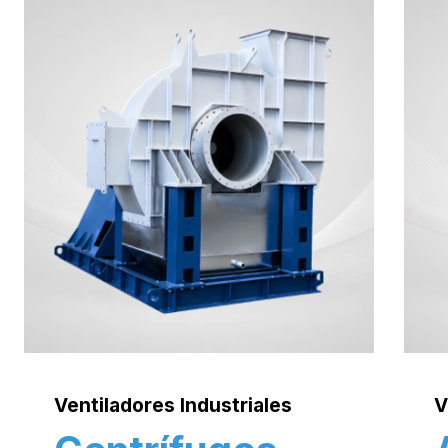
Ventiladores Industriales
V