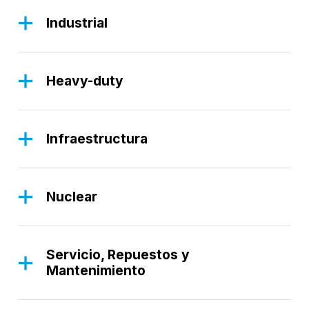
Industrial
La División Industrial, gracias a una amplia gama de
productos estándar, se centra en ofrecerle las
mejores soluciones para sus procesos industriales.
Heavy-duty
La División Heavy Duty se centra en soluciones
Descubra más
robustas y de alta resistencia, diseñadas para
afrontar las aplicaciones más exigentes.
Infraestructura
Descubra más
La División de Infraestructura se centra en
ofrecerle las mejores soluciones para las
Descubra más
necesidades específicas del sector de la
Nuclear
infraestructura.
Nuestros ventiladores industriales están
específicamente diseñados para cumplir con los
Descubra más
rigurosos requisitos del sector nuclear,
Servicio, Repuestos y
garantizando un rendimiento excepcional y una
Mantenimiento
fiabilidad sin concesiones.
La División de Servicios se centra en ofrecer
servicios de asistencia cualificada para la