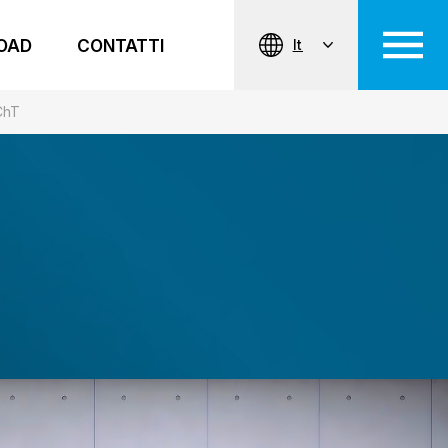
OAD
CONTATTI
It
ChT