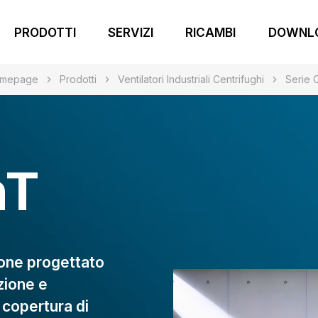
PRODOTTI
SERVIZI
RICAMBI
DOWNL
mepage
Prodotti
Ventilatori Industriali Centrifughi
Serie 
hT
ione progettato
zione e
 copertura di