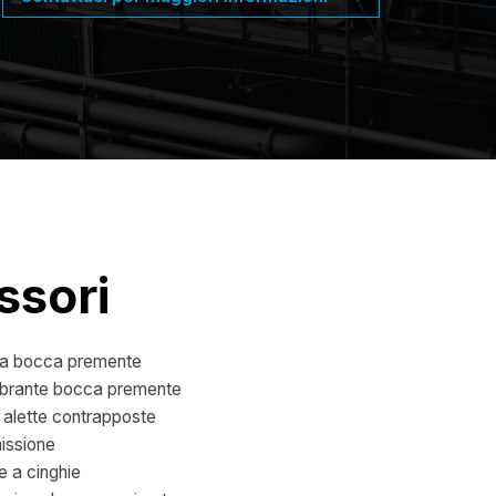
ssori
ia bocca premente
vibrante bocca premente
 alette contrapposte
issione
e a cinghie