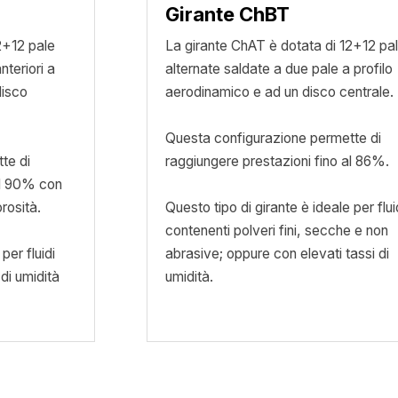
Girante ChBT
2+12 pale
La girante ChAT è dotata di 12+12 pa
nteriori a
alternate saldate a due pale a profilo
disco
aerodinamico e ad un disco centrale.
Questa configurazione permette di
te di
raggiungere prestazioni fino al 86%.
al 90% con
rosità.
Questo tipo di girante è ideale per flui
contenenti polveri fini, secche e non
per fluidi
abrasive; oppure con elevati tassi di
di umidità
umidità.