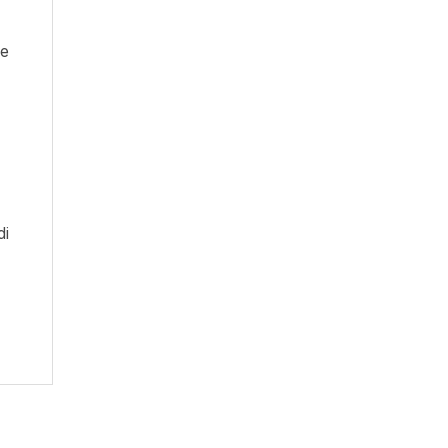
le
di