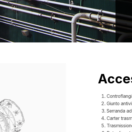
Acce
Controflang
Giunto anti
Serranda ad
Carter trasm
Trasmission