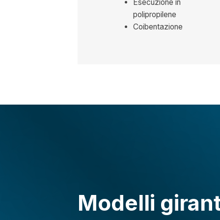
Esecuzione in
polipropilene
Coibentazione
Modelli giran