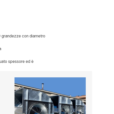
 19 grandezze con diametro
a
guato spessore ed è
9