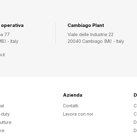
 operativa
Cambiago Plant
na 77
Viale delle Industrie 22
) - Italy
20040 Cambiago (MI) - Italy
.it
Azienda
D
ial
Contatti
C
-duty
Lavora con noi
C
rutture
D
are
D