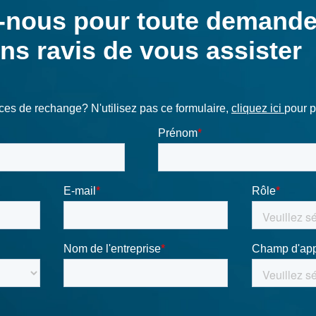
avancées t
la dynamiq
salles de 
Décou