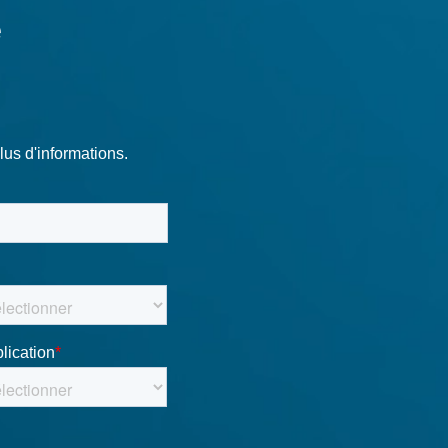
elles que la méthode des éléments finis (FEM),
ue des fluides computationnelle (CFD) et des
tests modernes.
vrez-en plus