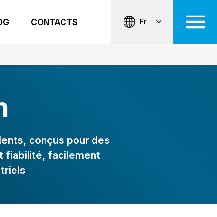
OG
CONTACTS
Fr
n
lents, conçus pour des
fiabilité, facilement
riels