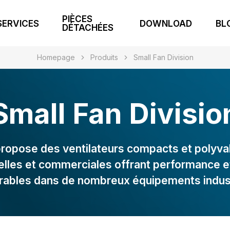
PIÈCES
SERVICES
DOWNLOAD
BL
DÉTACHÉES
Homepage
Produits
Small Fan Division
Small Fan Divisio
 propose des ventilateurs compacts et polyva
ielles et commerciales offrant performance et 
grables dans de nombreux équipements indust