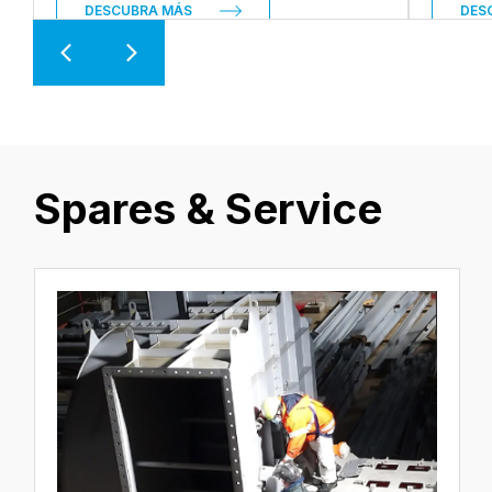
DESCUBRA MÁS
DES
Spares & Service