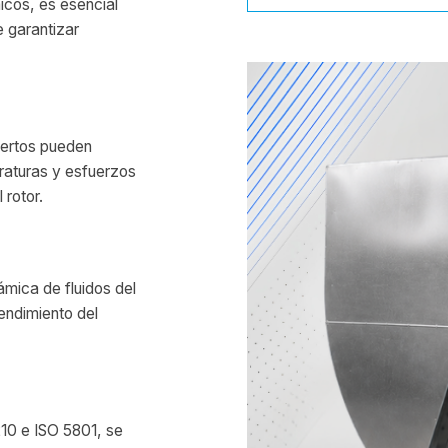
micos, es esencial
 garantizar
pertos pueden
raturas y esfuerzos
 rotor.
námica de fluidos del
endimiento del
10 e ISO 5801, se