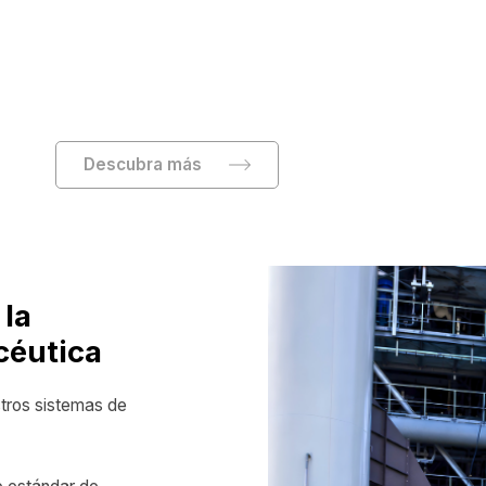
Descubra más
 la
céutica
stros sistemas de