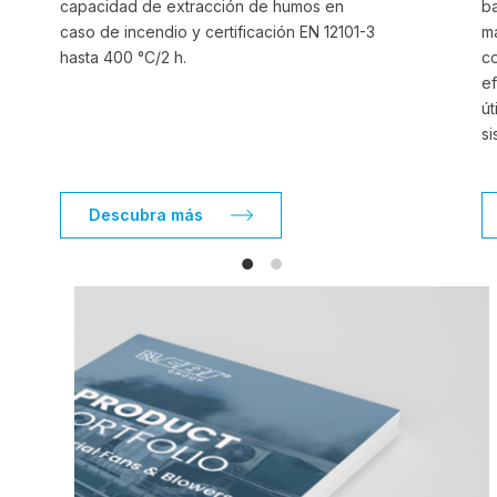
capacidad de extracción de humos en
b
caso de incendio y certificación EN 12101-3
ma
hasta 400 °C/2 h.
c
ef
út
si
Descubra más