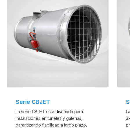
Serie CBJET
S
La serie CBJET está diseñada para
L
instalaciones en túneles y galerías,
ax
garantizando fiabilidad a largo plazo,
p