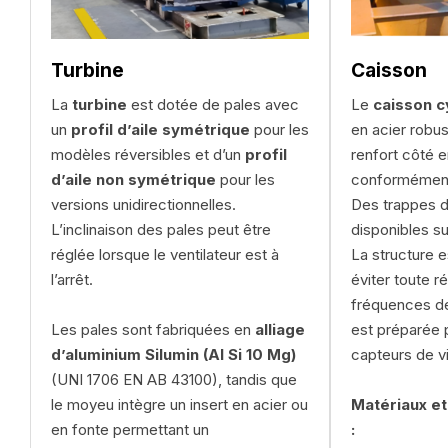
Turbine
Caisson
La
turbine
est dotée de pales avec
Le
caisson c
un
profil d’aile symétrique
pour les
en acier robu
modèles réversibles et d’un
profil
renfort côté e
d’aile non symétrique
pour les
conformément
versions unidirectionnelles.
Des trappes d
ur
L’inclinaison des pales peut être
disponibles s
r
réglée lorsque le ventilateur est à
La structure 
l’arrêt.
éviter toute 
fréquences d
Les pales sont fabriquées en
alliage
est préparée p
la
d’aluminium Silumin (Al Si 10 Mg)
capteurs de vi
(UNI 1706 EN AB 43100), tandis que
a
le moyeu intègre un insert en acier ou
Matériaux et
en fonte permettant un
: