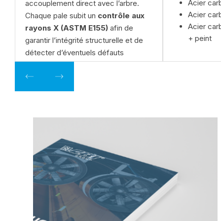
Acier car
accouplement direct avec l’arbre.
Acier car
Chaque pale subit un
contrôle aux
Acier car
rayons X (ASTM E155)
afin de
+ peint
garantir l’intégrité structurelle et de
détecter d’éventuels défauts
internes de moulage.